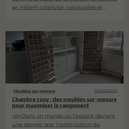
se mêlent créativité, convivialité et
fonctionnalité. Pour optimiser cet
espace, il est essentiel de bien organiser
sa vaisselle et ses ustensiles . Les tiroirs
astucieux jouent un rôle clé dans cette
organisation. Dans cet article, nous vous
proposons des idées de tiroirs sur
mesure qui transformeront votre cuisine
en un espace à la fois esthétique et
pratique.
04/02/2026
Meubles sur-mesure
Chambre cosy : des meubles sur-mesure
pour maximiser le rangement
<p>Dans un monde où l'espace devient
une denrée rare, l'optimisation du