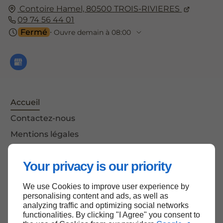
Contoire Hamel,
80500
TROIS-RIVIERES
09 74 56 44 01
Fermé
⋅ Ouvre demain à 08:00
Accueil
Contactez-nous
Mentions légales
Plan du site
Your privacy is our priority
We use Cookies to improve user experience by
Haut de page
personalising content and ads, as well as
analyzing traffic and optimizing social networks
functionalities. By clicking "I Agree" you consent to