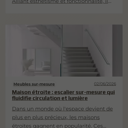
Alliant esthétisme et fonctionnalité, il
offre de multiples possibilités
d’aménagement. Cet article vous
propose des astuces pour concevoir un
îlot central qui soit à la fois pratique et
convivial, afin d’optimiser votre espace
de cuisine.
02/06/2026
Meubles sur-mesure
Maison étroite : escalier sur-mesure qui
fluidifie circulation et lumière
Dans un monde où l'espace devient de
plus en plus précieux, les maisons
étroites gagnent en popularité. Ces