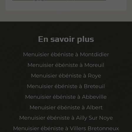
habitations, souvent situées en milieu
urbain, nécessitent une conception
astucieuse pour maximiser leur
potentiel. Un élément clé de cette
En savoir plus
optimisation est l'escalier sur-mesure,
qui non seulement améliore la
Menuisier ébéniste à Montdidier
circulation entre les étages, mais joue
Menuisier ébéniste à Moreuil
également un rôle crucial dans la
Menuisier ébéniste à Roye
gestion de la lumière naturelle. Cet
article explore les différentes facettes
Menuisier ébéniste à Breteuil
de ce concept innovant.
Menuisier ébéniste à Abbeville
Menuisier ébéniste à Albert
Menuisier ébéniste à Ailly Sur Noye
Menuisier ébéniste à Villers Bretonneux