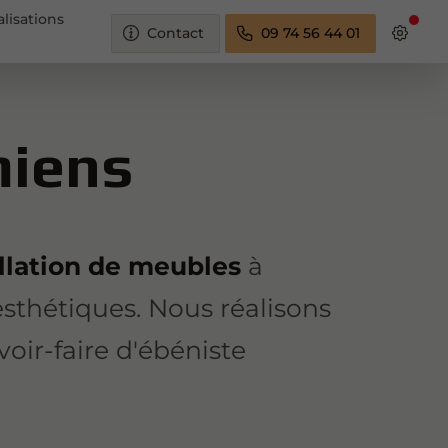
alisations
Contact
09 74 56 44 01
miens
allation de meubles
à
esthétiques. Nous réalisons
oir-faire d'ébéniste