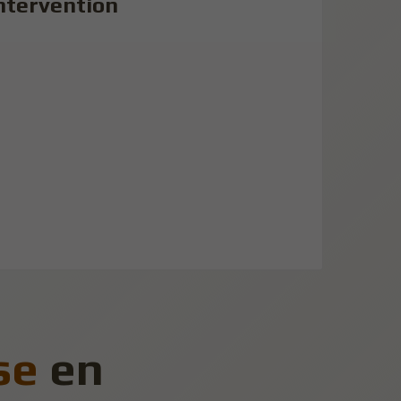
ntervention
se
en