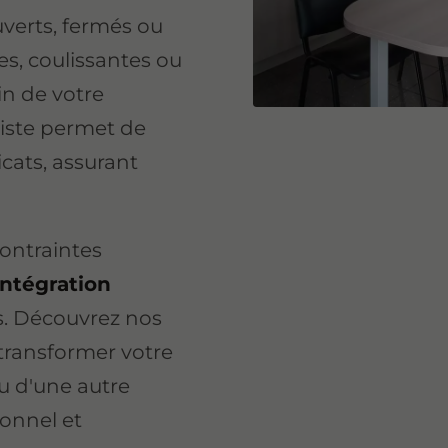
uverts, fermés ou
es, coulissantes ou
in de votre
niste permet de
icats, assurant
contraintes
intégration
s. Découvrez nos
 transformer votre
u d'une autre
ionnel et