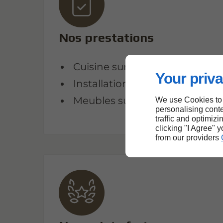
Nos prestations
Cuisine sur mesure
Your priva
Installation de meubles
Meubles sur mesure
We use Cookies to
personalising conte
traffic and optimizi
clicking "I Agree" 
from our providers