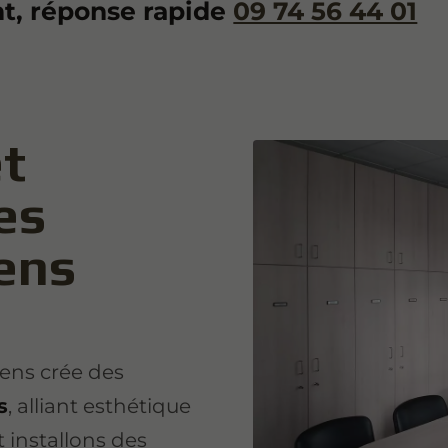
, réponse rapide
09 74 56 44 01
t
es
ens
iens crée des
s
, alliant esthétique
 installons des