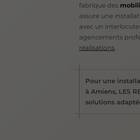
fabrique des
mobil
assure une installa
avec un interlocut
agencements profe
réalisations
.
Pour une install
à Amiens, LES R
solutions adaptée