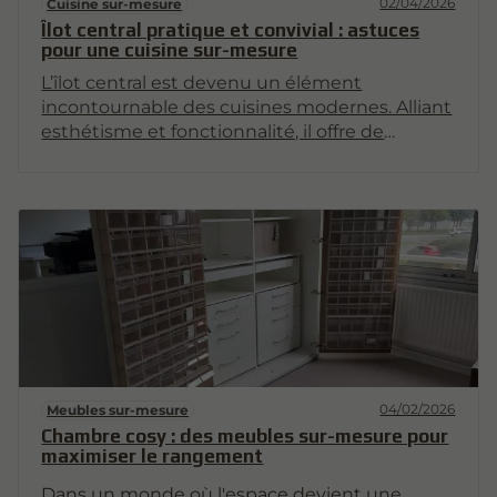
02/04/2026
Cuisine sur-mesure
Îlot central pratique et convivial : astuces
pour une cuisine sur-mesure
L’îlot central est devenu un élément
incontournable des cuisines modernes. Alliant
esthétisme et fonctionnalité, il offre de
multiples possibilités d’aménagement. Cet
article vous propose des astuces pour
concevoir un îlot central qui soit à la fois
pratique et convivial, afin d’optimiser votre
espace de cuisine.
04/02/2026
Meubles sur-mesure
Chambre cosy : des meubles sur-mesure pour
maximiser le rangement
Dans un monde où l'espace devient une