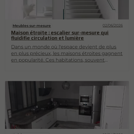
02/06/2026
Meubles sur-mesure
Maison étroite : escalier sur-mesure qui
fluidifie circulation et lumière
Dans un monde où l'espace devient de plus
en plus précieux, les maisons étroites gagnent
en popularité. Ces habitations, souvent
situées en milieu urbain, nécessitent une
conception astucieuse pour maximiser leur
potentiel. Un élément clé de cette
optimisation est l'escalier sur-mesure, qui non
seulement améliore la circulation entre les
étages, mais joue également un rôle crucial
dans la gestion de la lumière naturelle. Cet
article explore les différentes facettes de ce
concept innovant.