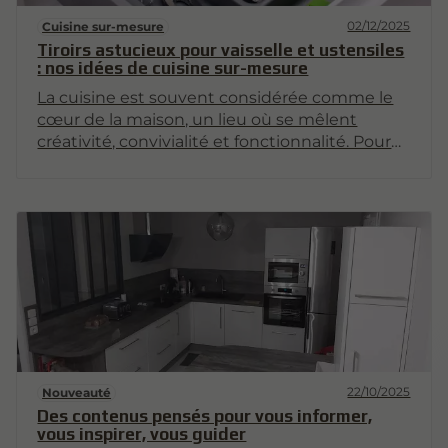
02/12/2025
Cuisine sur-mesure
Tiroirs astucieux pour vaisselle et ustensiles
: nos idées de cuisine sur-mesure
La cuisine est souvent considérée comme le
cœur de la maison, un lieu où se mêlent
créativité, convivialité et fonctionnalité. Pour
optimiser cet espace, il est essentiel de bien
organiser sa vaisselle et ses ustensiles . Les
tiroirs astucieux jouent un rôle clé dans cette
organisation. Dans cet article, nous vous
proposons des idées de tiroirs sur mesure qui
transformeront votre cuisine en un espace à la
fois esthétique et pratique.
22/10/2025
Nouveauté
Des contenus pensés pour vous informer,
vous inspirer, vous guider