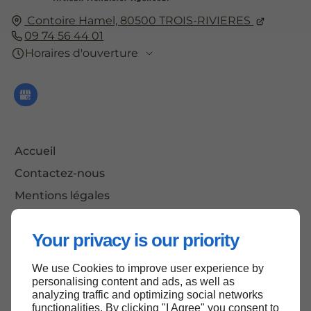
Contoire Hamel,
80500
TROIS-RIVIERES
09 74 56 44 01
Horaires d'ouverture
Accueil
Contactez-nous
Mentions légales
Plan du site
Your privacy is our priority
We use Cookies to improve user experience by
Haut de page
personalising content and ads, as well as
analyzing traffic and optimizing social networks
functionalities. By clicking "I Agree" you consent to