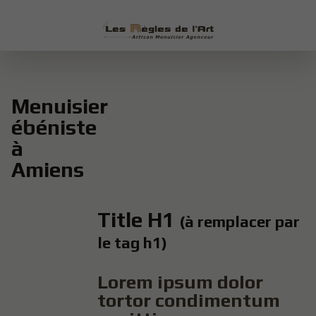
Menuisier
ébéniste
à
Amiens
Title H1
(à remplacer par
le tag h1)
Lorem ipsum dolor
tortor condimentum