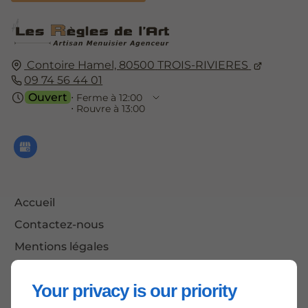
Contoire Hamel,
80500
TROIS-RIVIERES
09 74 56 44 01
Ouvert
⋅ Ferme à 12:00
⋅ Rouvre à 13:00
Accueil
Contactez-nous
Mentions légales
Plan du site
Your privacy is our priority