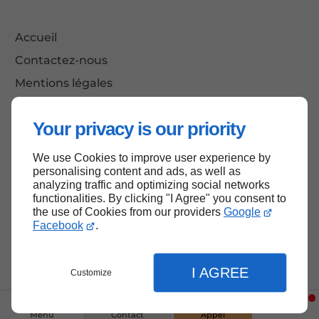
Accueil
Contactez-nous
Mentions légales
Plan du site
Your privacy is our priority
We use Cookies to improve user experience by
Haut de page
personalising content and ads, as well as
analyzing traffic and optimizing social networks
functionalities. By clicking "I Agree" you consent to
the use of Cookies from our providers
Google
Facebook
.
I AGREE
Customize
Menu
Contact
Appel