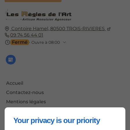
Contoire Hamel,
80500
TROIS-RIVIERES
09 74 56 44 01
Fermé
⋅ Ouvre à 08:00
Accueil
Contactez-nous
Mentions légales
Plan du site
Your privacy is our priority