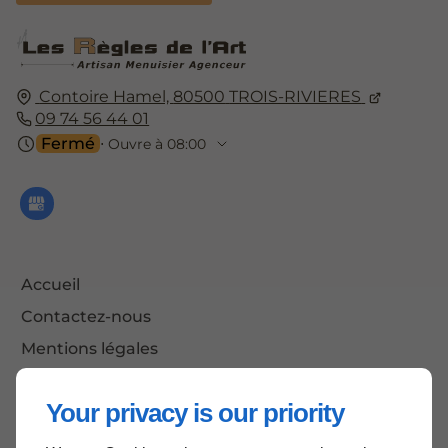
Contoire Hamel,
80500
TROIS-RIVIERES
09 74 56 44 01
Fermé
⋅ Ouvre à 08:00
Accueil
Contactez-nous
Mentions légales
Plan du site
Your privacy is our priority